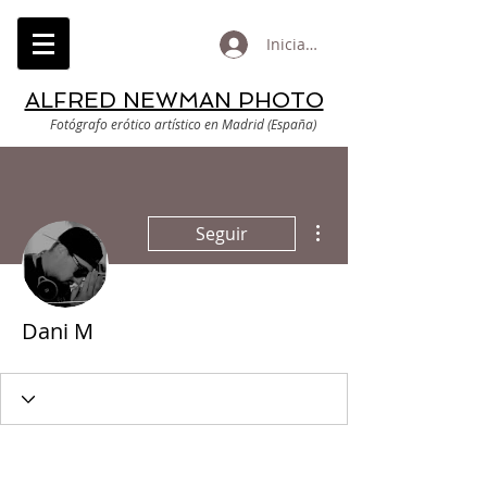
Iniciar sesión
ALFRED NEWMAN PHOTO
Fotógrafo erótico artístico en Madrid (España)
Más acciones
Seguir
Dani M