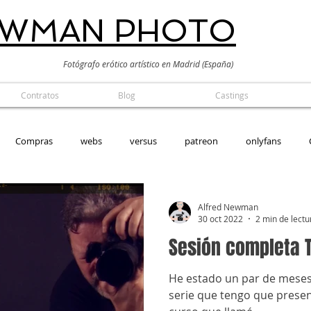
EWMAN PHOTO
Fotógrafo erótico artístico en Madrid (España)
Contratos
Blog
Castings
Compras
webs
versus
patreon
onlyfans
alógico
Alfred Newman
30 oct 2022
2 min de lectu
Sesión completa 
He estado un par de meses
serie que tengo que prese