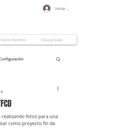
Iniciar sesión
Hazte miembro
Zona privada
Configuración
ra
TFCD
 realizando fotos para una
ntar como proyecto fin de