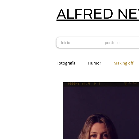
ALFRED N
Inicio
portfolio
Fotografía
Humor
Making off
Estudio fotográfico
Revelado an