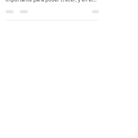
ayudarnos unos a otros siempre es
importante para poder crecer, y en el
caso de onlyfans, podemos...