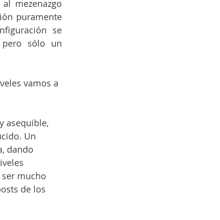
o al mezenazgo 
ción puramente 
figuración se 
pero sólo un 
iveles vamos a 
y asequible, 
ucido. Un 
a, dando 
iveles 
é ser mucho 
osts de los 