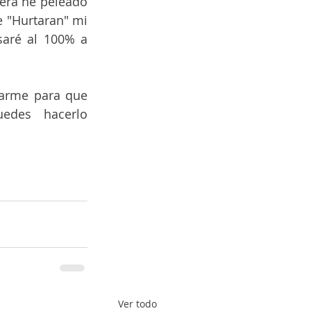
era he peleado 
 "Hurtaran" mi 
aré al 100% a 
darme para que 
edes hacerlo 
Ver todo