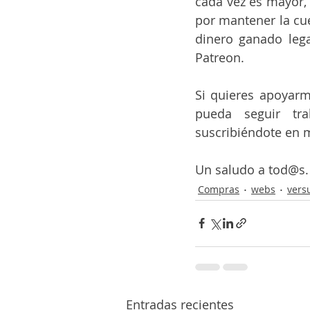
cada vez es mayor, 
por mantener la cu
dinero ganado leg
Patreon.
Si quieres apoyarm
pueda seguir tr
suscribiéndote en m
Un saludo a tod@s.
Compras
webs
vers
Entradas recientes