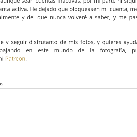
aunque sean cuentas inactivas; por mi parte ni siqui
enta activa. He dejado que bloqueasen mi cuenta, me
almente y del que nunca volveré a saber, y me pas
e y seguir disfrutanto de mis fotos, y quieres ayu
abajando en este mundo de la fotografía, pu
i 
Patreon
.
us