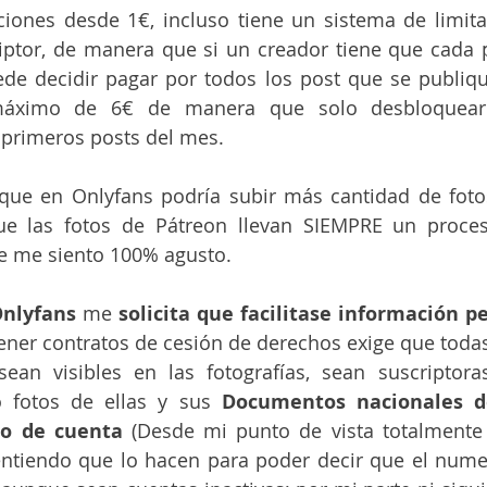
ciones desde 1€, incluso tiene un sistema de limita
iptor, de manera que si un creador tiene que cada p
de decidir pagar por todos los post que se publique
máximo de 6€ de manera que solo desbloquear
 primeros posts del mes.
 que en Onlyfans podría subir más cantidad de foto
ue las fotos de Pátreon llevan SIEMPRE un procesa
e me siento 100% agusto.
nlyfans
 me 
solicita que facilitase información p
tener contratos de cesión de derechos exige que todas
an visibles en las fotografías, sean suscriptoras
o fotos de ellas y sus 
Documentos nacionales d
o de cuenta
 (Desde mi punto de vista totalmente i
entiendo que lo hacen para poder decir que el nume