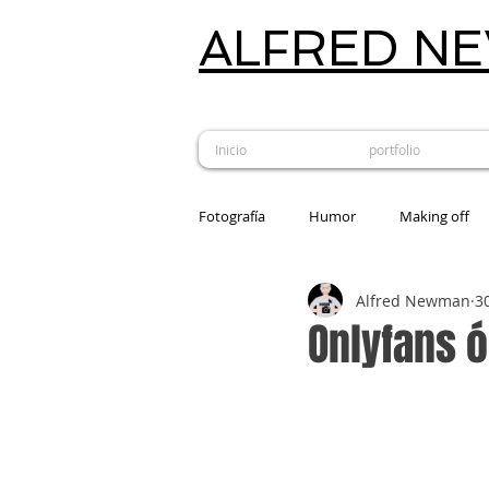
ALFRED N
Inicio
portfolio
Fotografía
Humor
Making off
Alfred Newman
3
Estudio fotográfico
Revelado an
Onlyfans ó