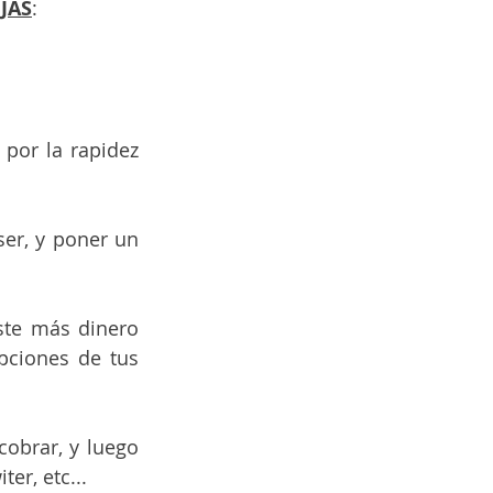
JAS
:
or la rapidez 
er, y poner un 
te más dinero 
ciones de tus 
obrar, y luego 
er, etc...