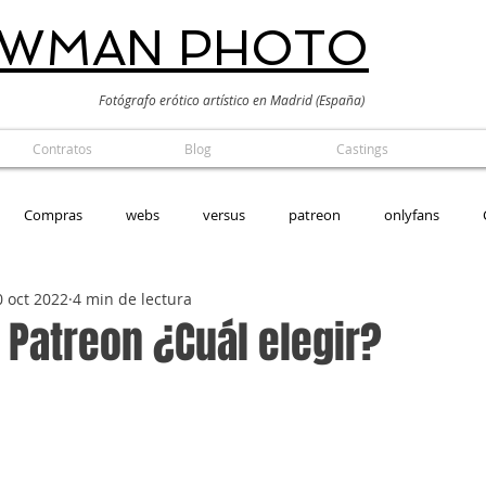
EWMAN PHOTO
Fotógrafo erótico artístico en Madrid (España)
Contratos
Blog
Castings
Compras
webs
versus
patreon
onlyfans
0 oct 2022
4 min de lectura
alógico
 Patreon ¿Cuál elegir?