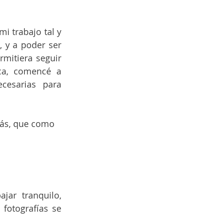
 trabajo tal y 
 y a poder ser 
mitiera seguir 
ca, comencé a 
esarias para 
más, que como 
ajar tranquilo, 
otografías se 