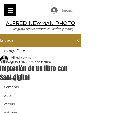
Iniciar sesión
ALFRED NEWMAN PHOTO
Fotógrafo erótico artístico en Madrid (España)
Entrada
Fotografía
Alfred Newman
Fotografía
30 oct 2022
2 min de lectura
Impresión de un libro con
Humor
Saal-digital
Making off
Compras
webs
versus
patreon