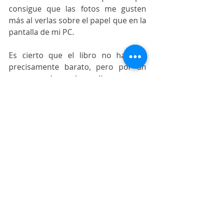
consigue que las fotos me gusten 
más al verlas sobre el papel que en la 
pantalla de mi PC.
Es cierto que el libro no ha sido 
precisamente barato, pero por un 
poco más de dinero, no 
excesivamente alto, Saal-digital me 
ha convencido y demostrado que en 
un buen papel las fotos se disfrutan 
más y mejor.
Un saludo a tod@s
PD: Se que el post ha quedado un 
poco de "telepromoción", pero la 
verdad es que me ha sorprendido 
gratamente el libro una vez que lo he 