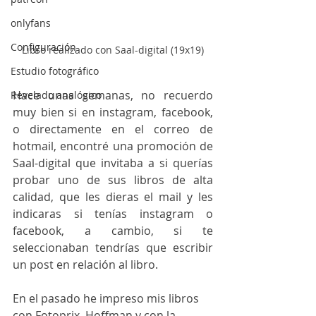
onlyfans
Configuración
Libro realizado con Saal-digital (19x19)
Estudio fotográfico
Hace unas semanas, no recuerdo 
Revelado analógico
muy bien si en instagram, facebook, 
o directamente en el correo de 
hotmail, encontré una promoción de 
Saal-digital que invitaba a si querías 
probar uno de sus libros de alta 
calidad, que les dieras el mail y les 
indicaras si tenías instagram o 
facebook, a cambio, si te 
seleccionaban tendrías que escribir 
un post en relación al libro.
En el pasado he impreso mis libros 
con Fotoprix, Hoffman y con la 