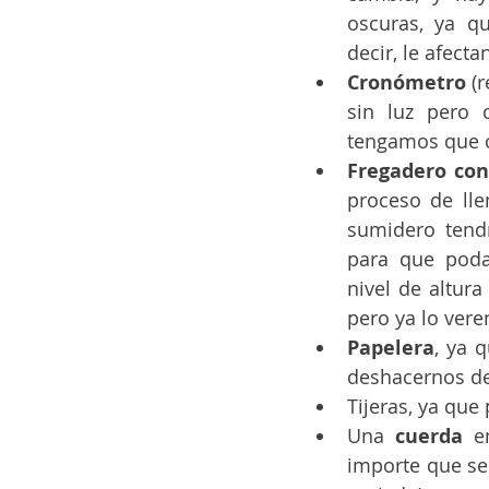
oscuras, ya qu
decir, le afecta
Cronómetro 
(
sin luz pero 
tengamos que c
Fregadero con
proceso de lle
sumidero tendr
para que poda
nivel de altur
pero ya lo ver
Papelera
, ya 
deshacernos de
Tijeras, ya que
Una 
cuerda 
e
importe que se 