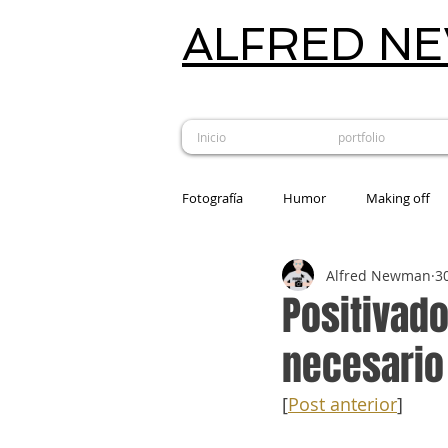
ALFRED N
Inicio
portfolio
Fotografía
Humor
Making off
Alfred Newman
3
Estudio fotográfico
Revelado an
Positivado
necesario
[
Post anterior
]