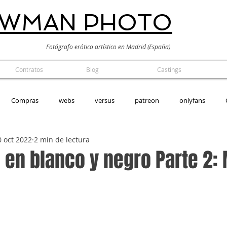
EWMAN PHOTO
Fotógrafo erótico artístico en Madrid (España)
Contratos
Blog
Castings
Compras
webs
versus
patreon
onlyfans
0 oct 2022
2 min de lectura
alógico
 en blanco y negro Parte 2: 