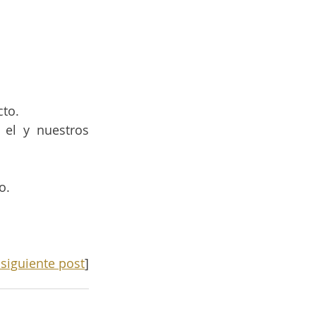
cto.
 el y nuestros 
o.
 siguiente post
]